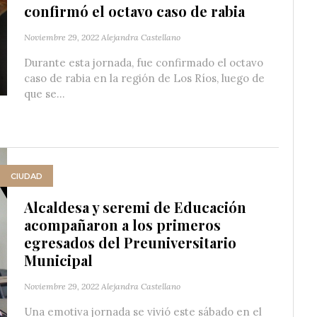
confirmó el octavo caso de rabia
Noviembre 29, 2022
Alejandra Castellano
Durante esta jornada, fue confirmado el octavo
caso de rabia en la región de Los Ríos, luego de
que se...
CIUDAD
Alcaldesa y seremi de Educación
acompañaron a los primeros
egresados del Preuniversitario
Municipal
Noviembre 29, 2022
Alejandra Castellano
Una emotiva jornada se vivió este sábado en el