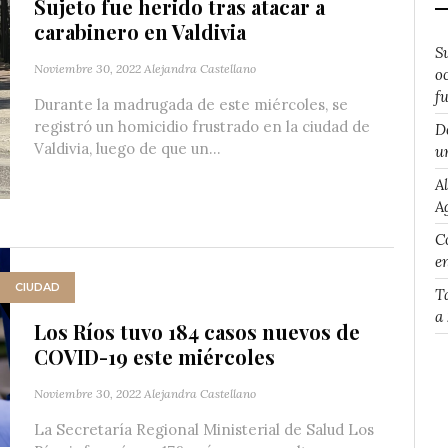
Sujeto fue herido tras atacar a
carabinero en Valdivia
S
Noviembre 30, 2022
Alejandra Castellano
o
f
Durante la madrugada de este miércoles, se
registró un homicidio frustrado en la ciudad de
D
Valdivia, luego de que un...
u
A
A
Co
e
CIUDAD
T
a
Los Ríos tuvo 184 casos nuevos de
COVID-19 este miércoles
Noviembre 30, 2022
Alejandra Castellano
La Secretaría Regional Ministerial de Salud Los