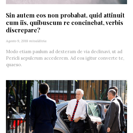
Sin autem eos non probabat, quid attinuit
cum iis, quibuscum re concinebat, verbis
discrepare?
Agosto 9, 2018
mivaldivia
Modo etiam paulum ad dexteram de via declinavi, ut ad
Pericli sepulcrum accederem. Ad eos igitur converte te,
quaeso.