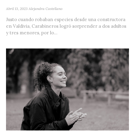
Abril 13, 2023
Alejandra Castellano
Justo cuando robaban especies desde una constructora
en Valdivia, Carabineros logró sorprender a dos adultos
y tres menores, por lo...