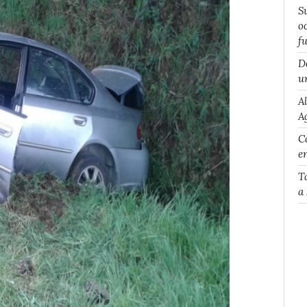
S
o
f
D
u
A
A
Co
e
T
a