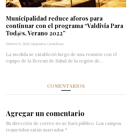
Municipalidad reduce aforos para
continuar con el programa “Valdivia Para
Tod@s, Verano 2022”
Febrero 9, 2022
Alejandra Castellano
La medida se estableció luego de una reunión con el
equipo de la Seremi de Salud de la región de...
COMENTARIOS
Agregar un comentario
Su dirección de correo no se hará público.
Los campos
requeridos están marcados
*