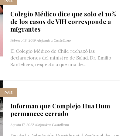
PAÍS
Colegio Médico dice que solo el 10%
de los casos de VIH corresponde a
migrantes
Febrero 18, 2019
Alejandra Castellano
El Colegio Médico de Chile rechazó las
declaraciones del ministro de Salud, Dr. Emilio
Santelices, respecto a que una de...
PAÍS
Informan que Complejo Hua Hum
permanece cerrado
Agosto 17, 2022
Alejandra Castellano
Desde la Delegación Presidencial Regional de Los