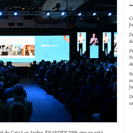
C
f
D
d
P
P
d
S
o
f
D
u
l de Caja Los Andes, ENANDES 2019, que se está