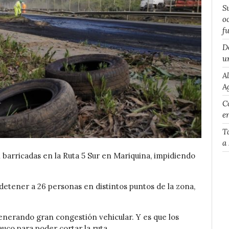
S
o
f
D
u
A
A
Co
e
T
a
barricadas en la Ruta 5 Sur en Mariquina, impidiendo
 detener a 26 personas en distintos puntos de la zona,
generando gran congestión vehicular. Y es que los
uco para poder cortar la ruta.