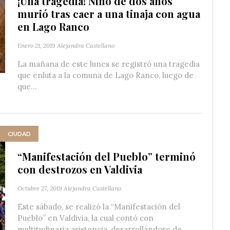
¡Una tragedia! Niño de dos años
murió tras caer a una tinaja con agua
en Lago Ranco
Enero 21, 2019
Alejandra Castellano
La mañana de este lunes se registró una tragedia
que enluta a la comuna de Lago Ranco, luego de
que...
CIUDAD
“Manifestación del Pueblo” terminó
con destrozos en Valdivia
Octubre 27, 2019
Alejandra Castellano
Este sábado, se realizó la “Manifestación del
Pueblo” en Valdivia, la cual contó con
multitudinaria asistencia, desarrollándose de