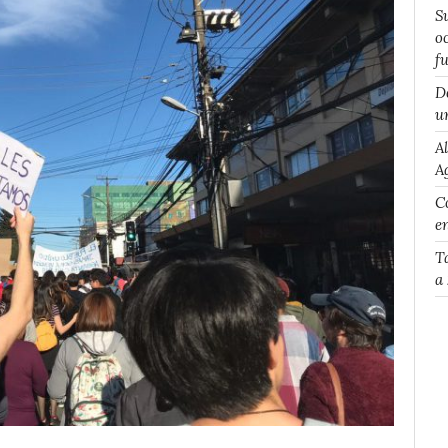
S
o
f
D
u
A
A
Co
e
T
a