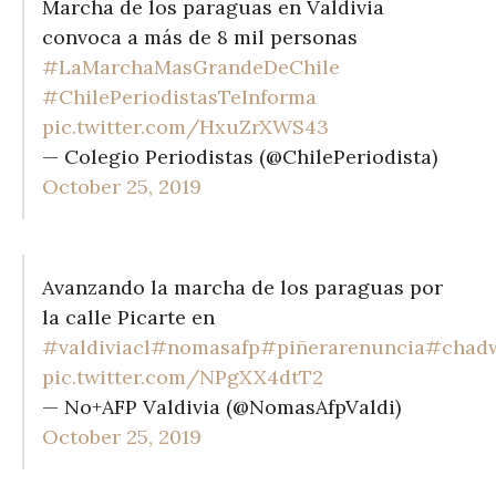
Marcha de los paraguas en Valdivia
convoca a más de 8 mil personas
#LaMarchaMasGrandeDeChile
#ChilePeriodistasTeInforma
pic.twitter.com/HxuZrXWS43
— Colegio Periodistas (@ChilePeriodista)
October 25, 2019
Avanzando la marcha de los paraguas por
la calle Picarte en
#valdiviacl
#nomasafp
#piñerarenuncia
#chadw
pic.twitter.com/NPgXX4dtT2
— No+AFP Valdivia (@NomasAfpValdi)
October 25, 2019