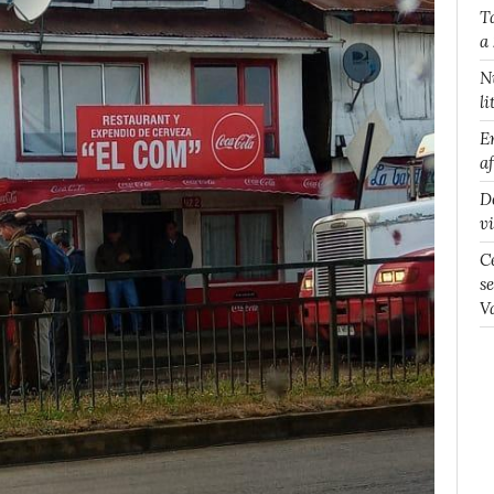
T
a
N
li
E
a
D
v
C
s
V