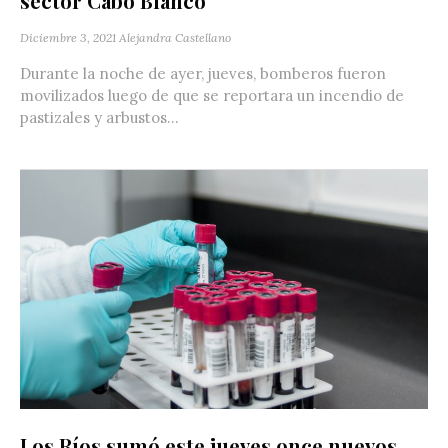
sector Cabo Blanco
Diciembre 3, 2021
Alejandra Castellano
Durante la noche de ayer, jueves, bomberos fueron
movilizados luego de que se reportara un incendio de
pastizales y arbustos...
Los Ríos sumó este jueves once nuevos