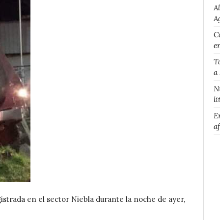
A
A
Co
e
T
a
N
li
E
a
gistrada en el sector Niebla durante la noche de ayer,