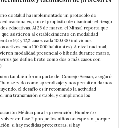
sterio de Salud ha implementado un protocolo de
 educacionales, con el propósito de disminuir el riesgo
es educativas. Al 28 de marzo, el Minsal reporta que
s que asistieron al establecimiento en modalidad
entre 9,2 y 12,2 casos cada 100.000 individuos
s activos cada 100.000 habitantes). A nivel nacional,
tuvieron modalidad presencial o híbrida durante marzo,
avirus (se define brote como dos o más casos con
).
 quien también forma parte del Consejo Asesor, aseguró
 “han servido como aprendizaje y nos permiten darnos
uyendo, el desafío es ir retomando la actividad
d, una transmisión estable, y cumpliendo los
 Asociación Médica para la prevención, Humberto
o volver en fase 2 porque los niños no esperan, porque
ación, si hay medidas protectoras, si hay