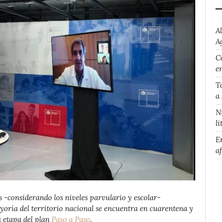
A
A
Co
e
T
a
N
li
E
a
 -considerando los niveles parvulario y escolar-
yoría del territorio nacional se encuentra en cuarentena y
a etapa del plan
Paso a Paso
.