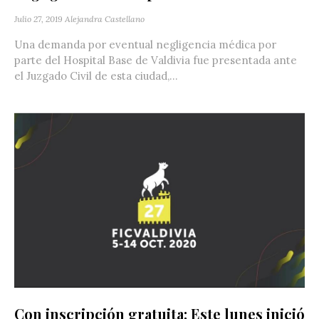
Julio 27, 2019
Alejandra Castellano
Una demanda por eventual negligencia médica por
parte del Hospital Base de Valdivia fue presentada ante
el Juzgado Civil de esta ciudad,...
Con inscripción gratuita: Este lunes inició