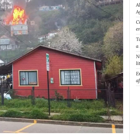
A
A
Co
e
T
a
N
li
E
a