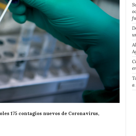
S
o
f
D
u
A
A
Co
e
T
a
coles 175 contagios nuevos de Coronavirus,