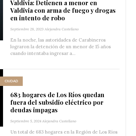
Valdivia: Detienen a menor en
Valdivia con arma de fuego y drogas
en intento de robo
Septiembre 28, 2023
Alejandra Castellano
En la noche, las autoridades de Carabineros
lograron la detención de un menor de 15 años
cuando intentaba ingresar a...
CIUDAD
683 hogares de Los Ríos quedan
fuera del subsidio eléctrico por
deudas impagas
Septiembre 5, 2024
Alejandra Castellano
Un total de 683 hogares en la Región de Los Ríos