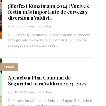
¡Bierfest Kunstmann 2024!: Vuelve e
festín más importante de cerveza y
diversión a Valdivia
Enero 3, 2024
Alejandra Castellano
El Bierfest Kunstmann, la celebración cervecera
más grande y esperada del sur de Chile, vuelve
recargada en su edición 2024....
CIUDAD
Aprueban Plan Comunal de
Seguridad para Valdivia 2023-2027
Abril 18, 2023
Alejandra Castellano
Violencia Intrafamiliar, Robo en Lugar Habitado e
Infracción a la Ley de Drogas, son las tres