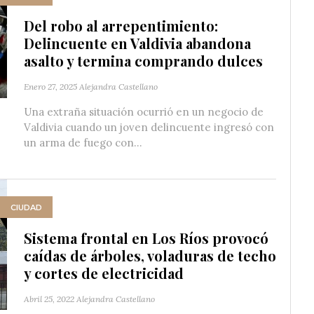
Del robo al arrepentimiento:
Delincuente en Valdivia abandona
asalto y termina comprando dulces
Enero 27, 2025
Alejandra Castellano
Una extraña situación ocurrió en un negocio de
Valdivia cuando un joven delincuente ingresó con
un arma de fuego con...
CIUDAD
Sistema frontal en Los Ríos provocó
caídas de árboles, voladuras de techo
y cortes de electricidad
Abril 25, 2022
Alejandra Castellano