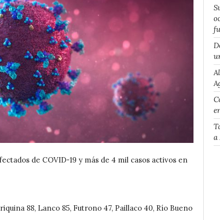
S
o
f
D
u
A
A
Co
e
T
a
fectados de COVID-19 y más de 4 mil casos activos en
ariquina 88, Lanco 85, Futrono 47, Paillaco 40, Río Bueno