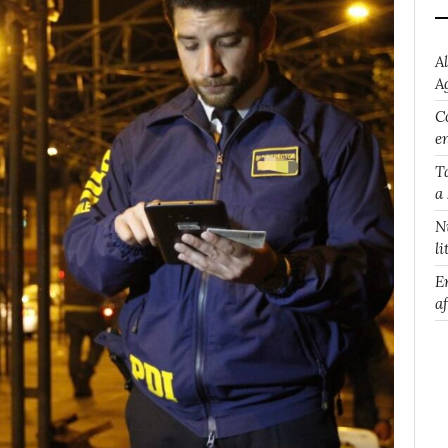
A
A
Co
e
T
a
N
li
E
a