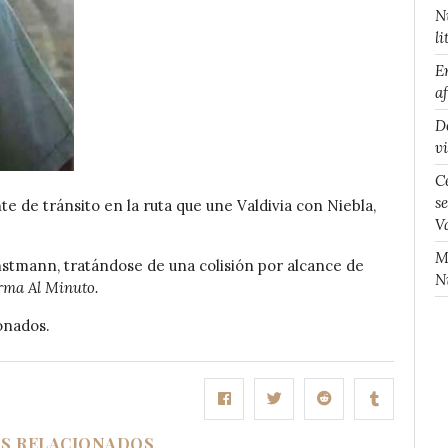
N
li
E
a
D
v
C
s
te de tránsito en la ruta que une Valdivia con Niebla,
V
M
unstmann, tratándose de una colisión por alcance de
N
rma Al Minuto.
onados.
OS RELACIONADOS