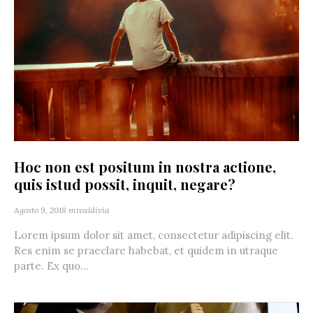
Hoc non est positum in nostra actione,
quis istud possit, inquit, negare?
Agosto 9, 2018
mivaldivia
Lorem ipsum dolor sit amet, consectetur adipiscing elit.
Res enim se praeclare habebat, et quidem in utraque
parte. Ex quo...