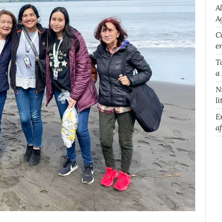
A
A
Co
e
T
a
N
li
E
a