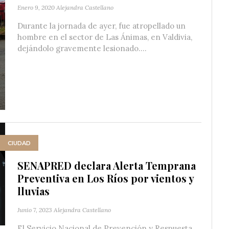
Enero 9, 2020
Alejandra Castellano
Durante la jornada de ayer, fue atropellado un
hombre en el sector de Las Ánimas, en Valdivia,
dejándolo gravemente lesionado....
CIUDAD
SENAPRED declara Alerta Temprana
Preventiva en Los Ríos por vientos y
lluvias
Junio 7, 2023
Alejandra Castellano
El Servicio Nacional de Prevención y Respuesta