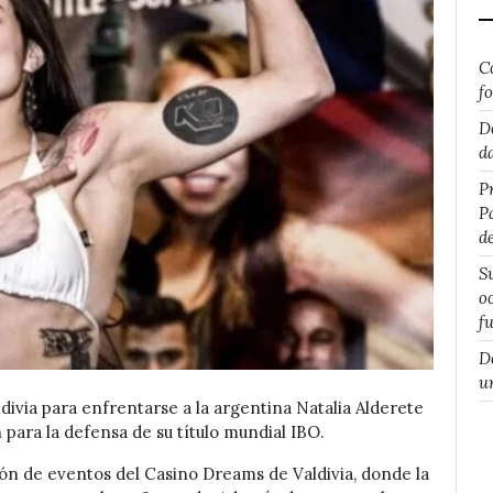
C
f
D
d
P
P
d
S
o
f
D
u
divia para enfrentarse a la argentina Natalia Alderete
ara la defensa de su título mundial IBO.
ón de eventos del Casino Dreams de Valdivia, donde la