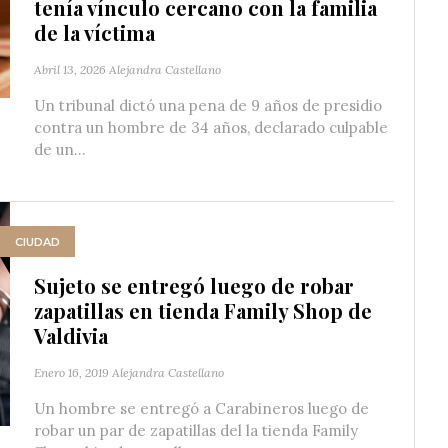
tenía vínculo cercano con la familia
de la víctima
Abril 13, 2026
Alejandra Castellano
Un tribunal dictó una pena de 9 años de presidio
contra un hombre de 34 años, declarado culpable
de un...
CIUDAD
Sujeto se entregó luego de robar
zapatillas en tienda Family Shop de
Valdivia
Enero 16, 2019
Alejandra Castellano
Un hombre se entregó a Carabineros luego de
robar un par de zapatillas del la tienda Family