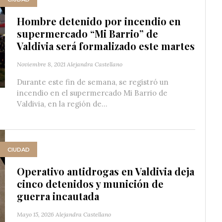
Hombre detenido por incendio en
supermercado “Mi Barrio” de
Valdivia será formalizado este martes
Noviembre 8, 2021
Alejandra Castellano
Durante este fin de semana, se registró un
incendio en el supermercado Mi Barrio de
Valdivia, en la región de...
CIUDAD
Operativo antidrogas en Valdivia deja
cinco detenidos y munición de
guerra incautada
Mayo 15, 2026
Alejandra Castellano