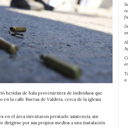
S
o
f
D
u
A
A
Co
e
T
a
rió heridas de bala provenientes de individuos que
n la calle Bueras de Valdivia, cerca de la iglesia
s en el área intentaron prestarle asistencia, sin
r dirigirse por sus propios medios a una instalación