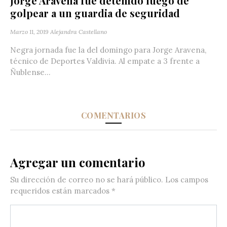
Jorge Aravena fue detenido luego de
golpear a un guardia de seguridad
Marzo 11, 2019
Alejandra Castellano
Negra jornada fue la del domingo para Jorge Aravena,
técnico de Deportes Valdivia. Al empate a 3 frente a
Ñublense...
COMENTARIOS
Agregar un comentario
Su dirección de correo no se hará público.
Los campos
requeridos están marcados
*