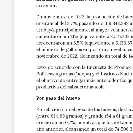
anterior.
En noviembre de 2023, la producción de hue
interanual del 2,7%, pasando de 319.842.298 
atribuyó, principalmente, al mayor volumen d
aumentaron un 1,1% (equivalente a 2.377.232 u
acrecentaron un 6,5% (equivalente a 6.133.37
el número de gallinas en postura a nivel na
noviembre de 2022, alcanzando un total de 14
Esto, de acuerdo con la Encuesta de Producci
Políticas Agrarias (Odepa) y el Instituto Nac
el objetivo de entregar más antecedentes que
productiva del subsector avícola.
Por peso del huevo
En relación con el peso de los huevos, desta
(entre 61 a 68 gramos) y grande (54 a 61 gra
crecieron un 0,7%, mientras que los de tamañ
año anterior, alcanzando un total de 74.506.