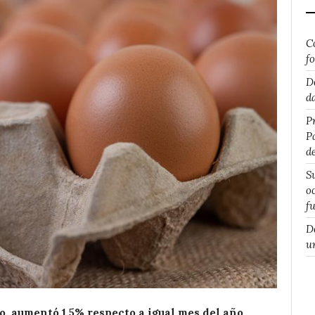
C
f
D
d
P
P
d
S
o
f
D
u
o, aumentó 1,5% respecto a igual mes del año