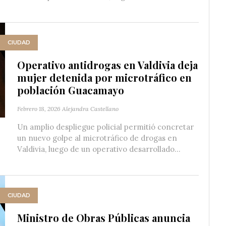
CIUDAD
Operativo antidrogas en Valdivia deja
mujer detenida por microtráfico en
población Guacamayo
Febrero 18, 2026
Alejandra Castellano
Un amplio despliegue policial permitió concretar
un nuevo golpe al microtráfico de drogas en
Valdivia, luego de un operativo desarrollado...
CIUDAD
Ministro de Obras Públicas anuncia