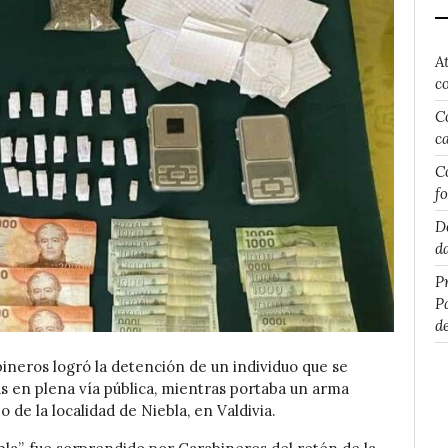
A
c
C
c
C
f
D
d
P
P
d
bineros logró la detención de un individuo que se
as en plena vía pública, mientras portaba un arma
o de la localidad de Niebla, en Valdivia.