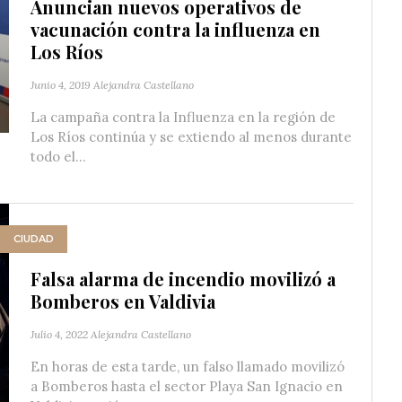
Anuncian nuevos operativos de
vacunación contra la influenza en
Los Ríos
Junio 4, 2019
Alejandra Castellano
La campaña contra la Influenza en la región de
Los Ríos continúa y se extiendo al menos durante
todo el...
CIUDAD
Falsa alarma de incendio movilizó a
Bomberos en Valdivia
Julio 4, 2022
Alejandra Castellano
En horas de esta tarde, un falso llamado movilizó
a Bomberos hasta el sector Playa San Ignacio en