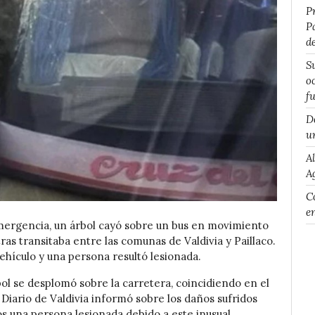
P
P
d
S
o
f
D
u
A
A
Co
e
mergencia, un árbol cayó sobre un bus en movimiento
as transitaba entre las comunas de Valdivia y Paillaco.
ehículo y una persona resultó lesionada.
ol se desplomó sobre la carretera, coincidiendo en el
Diario de Valdivia informó sobre los daños sufridos
os una persona lesionada debido a este inusual