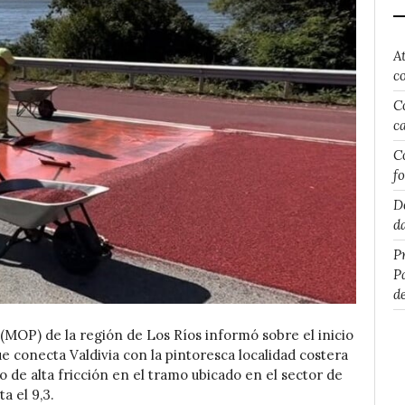
A
c
C
c
C
f
D
d
P
P
d
(MOP) de la región de Los Ríos informó sobre el inicio
ue conecta Valdivia con la pintoresca localidad costera
lo de alta fricción en el tramo ubicado en el sector de
a el 9,3.