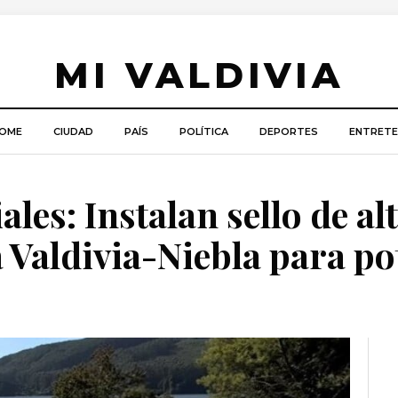
MI VALDIVIA
OME
CIUDAD
PAÍS
POLÍTICA
DEPORTES
ENTRETE
ales: Instalan sello de al
a Valdivia-Niebla para p