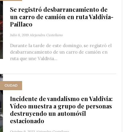
Se registró desbarrancamiento de
un carro de camión en ruta Valdivia-
Paillaco
Julio 8, 2019
Alejandra Castellano
Durante la tarde de este domingo, se registró el
desbarrancamiento de un carro de camión en
ruta que une Valdivia...
CIUDAD
Incidente de vandalismo en Valdivia:
Vídeo muestra a grupo de personas
destruyendo un automóvil
estacionado
Octubre 9, 2023
Alejandra Castellano