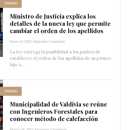
CIUDAD
Ministro de Justicia explica los
detalles de la nueva ley que permite
cambiar el orden de los apellidos
Enero 12, 2022
Alejandra Castellano
La ley entrega la posibilidad a los padres de
establecer el orden de los apellidos de su primer
hijo o...
CIUDAD
Municipalidad de Valdivia se reúne
con Ingenieros Forestales para
conocer método de calefacción
Marzo 24, 2022
Alejandra Castellano