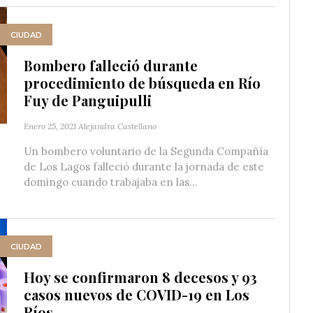
CIUDAD
Bombero falleció durante
procedimiento de búsqueda en Río
Fuy de Panguipulli
Enero 25, 2021
Alejandra Castellano
Un bombero voluntario de la Segunda Compañía
de Los Lagos falleció durante la jornada de este
domingo cuando trabajaba en las...
CIUDAD
Hoy se confirmaron 8 decesos y 93
casos nuevos de COVID-19 en Los
Ríos