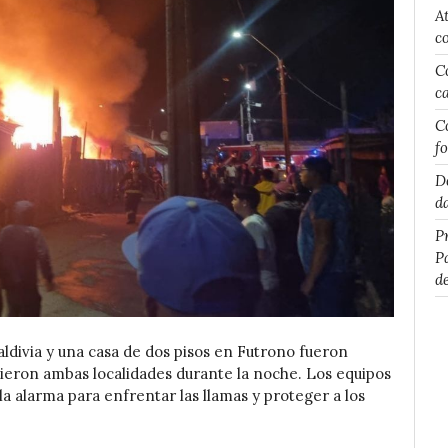
A
c
C
c
C
f
D
d
P
P
d
aldivia y una casa de dos pisos en Futrono fueron
ieron ambas localidades durante la noche. Los equipos
 alarma para enfrentar las llamas y proteger a los