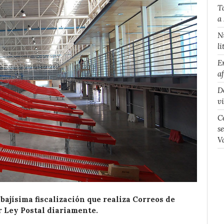
T
a
N
li
E
a
D
v
C
s
V
 bajísima fiscalización que realiza Correos de
r Ley Postal diariamente.