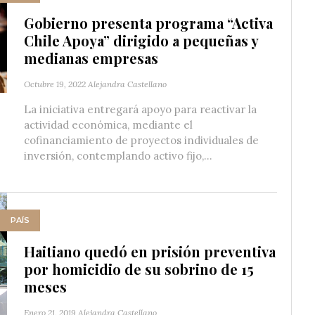
Gobierno presenta programa “Activa
Chile Apoya” dirigido a pequeñas y
medianas empresas
Octubre 19, 2022
Alejandra Castellano
La iniciativa entregará apoyo para reactivar la
actividad económica, mediante el
cofinanciamiento de proyectos individuales de
inversión, contemplando activo fijo,...
PAÍS
Haitiano quedó en prisión preventiva
por homicidio de su sobrino de 15
meses
Enero 21, 2019
Alejandra Castellano