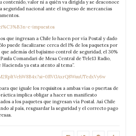
 contenido, valor ni a quién va dirigida y se desconoce
a seguridad nacional ante el ingreso de mercancías
mamentos.
naci%C3%B3n-e-impuestos
 que ingresan a Chile lo hacen por vía Postal y dado
lo puede fiscalizarse cerca del 1% de los paquetes por
s que además del bajísimo control de seguridad, el 30%
a Paula Comandari de Mesa Central de Tele13 Radio,
e Hacienda ya esta atento al tema”.
s0M2RpltVehW8B4x?si=0JlVGAxrQ8WuuUTedxVy6w
para que iguale los requisitos a ambas vías o puertas de
ráctica implica obligar a hacer un manifiesto
iados a los paquetes que ingresan vía Postal. Así Chile
do al país, resguardar la seguridad y el correcto pago
resas.