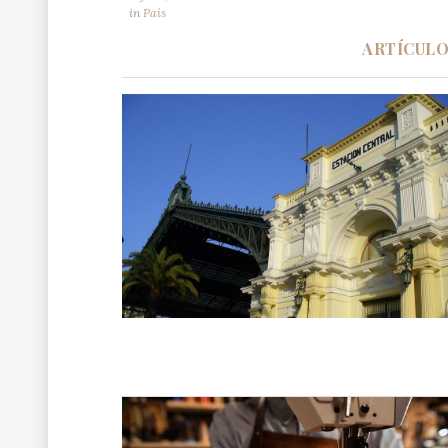
in
País
ARTÍCUL