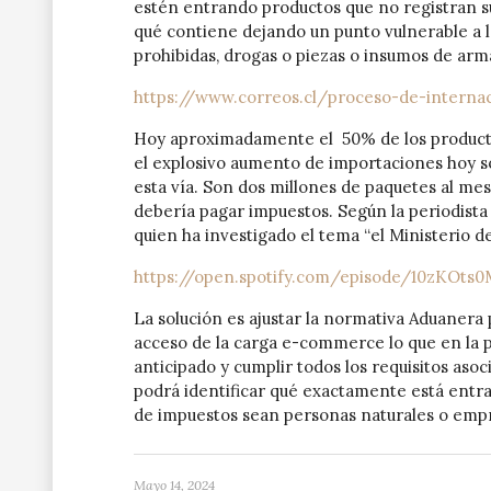
estén entrando productos que no registran su
qué contiene dejando un punto vulnerable a l
prohibidas, drogas o piezas o insumos de ar
https://www.correos.cl/proceso-de-inter
Hoy aproximadamente el 50% de los productos
el explosivo aumento de importaciones hoy só
esta vía. Son dos millones de paquetes al me
debería pagar impuestos. Según la periodist
quien ha investigado el tema “el Ministerio d
https://open.spotify.com/episode/10zKOt
La solución es ajustar la normativa Aduanera 
acceso de la carga e-commerce lo que en la p
anticipado y cumplir todos los requisitos asoc
podrá identificar qué exactamente está entran
de impuestos sean personas naturales o emp
Mayo 14, 2024