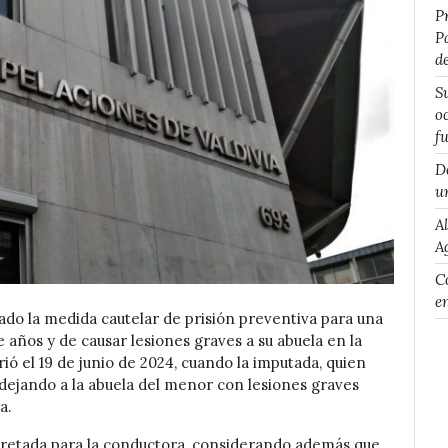
P
P
d
S
o
f
D
u
A
A
Co
e
cado la medida cautelar de prisión preventiva para una
e años y de causar lesiones graves a su abuela en la
ió el 19 de junio de 2024, cuando la imputada, quien
, dejando a la abuela del menor con lesiones graves
a.
cretada para la conductora, considerando además que