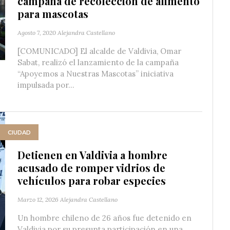
campaña de recolección de alimento
para mascotas
Agosto 7, 2020
Alejandra Castellano
[COMUNICADO] El alcalde de Valdivia, Omar
Sabat, realizó el lanzamiento de la campaña
“Apoyemos a Nuestras Mascotas” iniciativa
impulsada por...
CIUDAD
Detienen en Valdivia a hombre
acusado de romper vidrios de
vehículos para robar especies
Marzo 12, 2026
Alejandra Castellano
Un hombre chileno de 26 años fue detenido en
Valdivia por su presunta participación en una