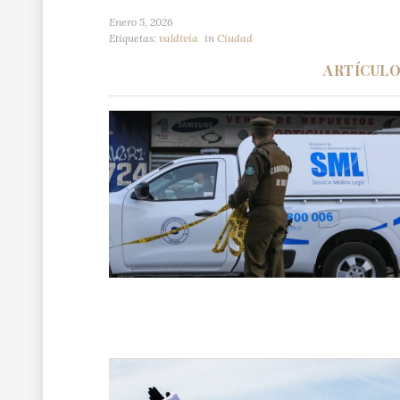
Enero 5, 2026
Etiquetas:
valdivia
in
Ciudad
ARTÍCUL