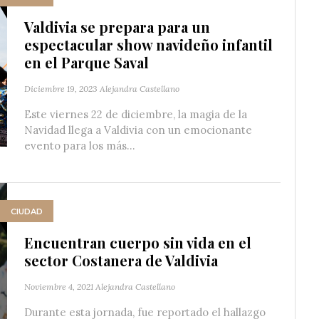
Valdivia se prepara para un
espectacular show navideño infantil
en el Parque Saval
Diciembre 19, 2023
Alejandra Castellano
Este viernes 22 de diciembre, la magia de la
Navidad llega a Valdivia con un emocionante
evento para los más...
CIUDAD
Encuentran cuerpo sin vida en el
sector Costanera de Valdivia
Noviembre 4, 2021
Alejandra Castellano
Durante esta jornada, fue reportado el hallazgo