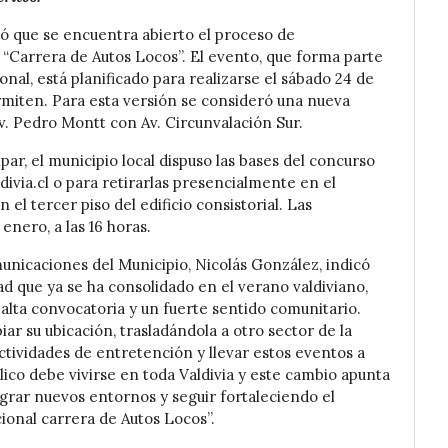
ió que se encuentra abierto el proceso de
al “Carrera de Autos Locos”. El evento, que forma parte
onal, está planificado para realizarse el sábado 24 de
ermiten. Para esta versión se consideró una nueva
v. Pedro Montt con Av. Circunvalación Sur.
par, el municipio local dispuso las bases del concurso
ivia.cl o para retirarlas presencialmente en el
l tercer piso del edificio consistorial. Las
enero, a las 16 horas.
unicaciones del Municipio, Nicolás González, indicó
ad que ya se ha consolidado en el verano valdiviano,
alta convocatoria y un fuerte sentido comunitario.
ar su ubicación, trasladándola a otro sector de la
actividades de entretención y llevar estos eventos a
lico debe vivirse en toda Valdivia y este cambio apunta
egrar nuevos entornos y seguir fortaleciendo el
cional carrera de Autos Locos”.