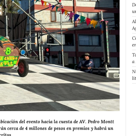
D
u
A
A
Co
e
T
a
N
li
bicación del evento hacia la cuesta de AV. Pedro Montt
rán cerca de 4 millones de pesos en premios y habrá un
critos.