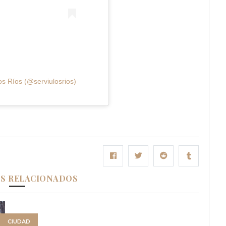
s Ríos (@serviulosrios)
OS RELACIONADOS
CIUDAD