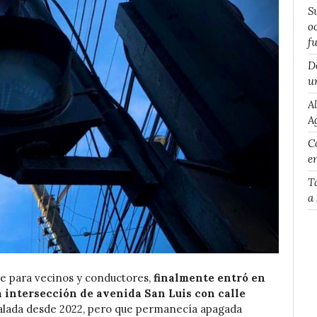
S
o
f
D
u
A
A
Co
e
T
a
e para vecinos y conductores,
finalmente entró en
 intersección de avenida San Luis con calle
stalada desde 2022, pero que permanecía apagada