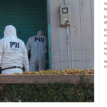
N
li
E
a
D
v
C
s
V
M
N