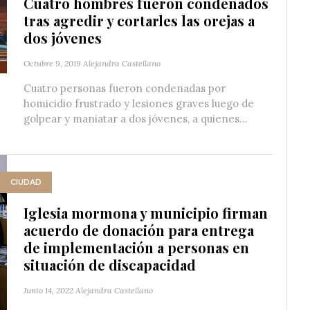
Cuatro hombres fueron condenados
tras agredir y cortarles las orejas a
dos jóvenes
Octubre 9, 2019
Alejandra Castellano
Cuatro personas fueron condenadas por
homicidio frustrado y lesiones graves luego de
golpear y maniatar a dos jóvenes, a quienes...
CIUDAD
Iglesia mormona y municipio firman
acuerdo de donación para entrega
de implementación a personas en
situación de discapacidad
Junio 14, 2022
Alejandra Castellano