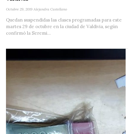
Octubre 29, 2019
Alejandra Castellano
Quedan suspendidas las clases programadas para este
martes 29 de octubre en la ciudad de Valdivia, según
confirmó la Seremi...