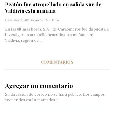
Peatón fue atropellado en salida sur de
Valdivia esta mañana
Diciembre 9, 2021
Alejandra Castellano
En las últimas horas, SIAT de Carabineros fue dispuesta a
investigar un atropello ocurrido esta mañana en
Valdivia, región de...
COMENTARIOS
Agregar un comentario
Su dirección de correo no se hará público.
Los campos
requeridos están marcados
*