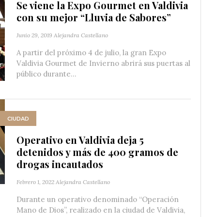
Se viene la Expo Gourmet en Valdivia
con su mejor “Lluvia de Sabores”
Junio 29, 2019
Alejandra Castellano
A partir del próximo 4 de julio, la gran Expo
Valdivia Gourmet de Invierno abrirá sus puertas al
público durante...
CIUDAD
Operativo en Valdivia deja 5
detenidos y más de 400 gramos de
drogas incautados
Febrero 1, 2022
Alejandra Castellano
Durante un operativo denominado “Operación
Mano de Dios”, realizado en la ciudad de Valdivia,