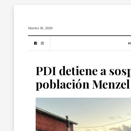
Martes 16, 2026
H
PDI detiene a so
población Menzel 