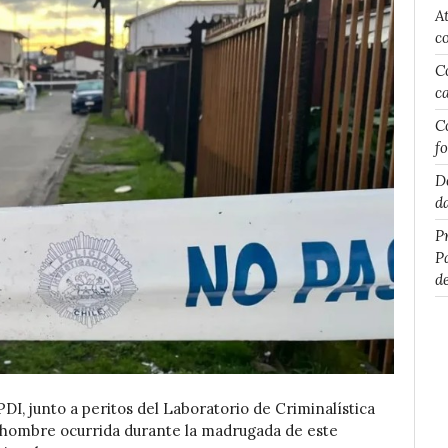
A
c
C
c
C
f
D
d
P
P
d
DI, junto a peritos del Laboratorio de Criminalística
n hombre ocurrida durante la madrugada de este