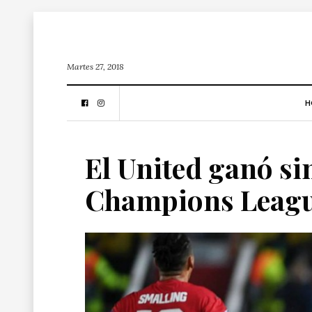
Martes 27, 2018
H
El United ganó sin
Champions Leag