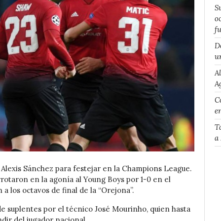
S
o
f
D
u
A
A
Co
e
T
a
 Alexis Sánchez para festejar en la Champions League.
rrotaron en la agonía al Young Boys por 1-0 en el
n a los octavos de final de la “Orejona”.
 de suplentes por el técnico José Mourinho, quien hasta
ir del jugador nacional.