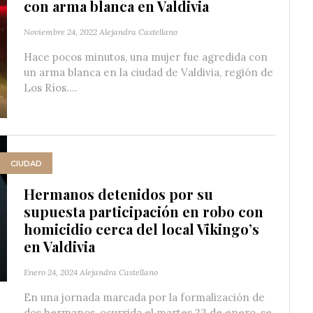
con arma blanca en Valdivia
Noviembre 24, 2022
Alejandra Castellano
Hace pocos minutos, una mujer fue agredida con
un arma blanca en la ciudad de Valdivia, región de
Los Ríos....
CIUDAD
Hermanos detenidos por su
supuesta participación en robo con
homicidio cerca del local Vikingo’s
en Valdivia
Enero 24, 2024
Alejandra Castellano
En una jornada marcada por la formalización de
dos hermanos, ocurrida el martes 23 de enero, se