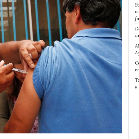
S
o
f
D
u
A
A
Co
e
T
a