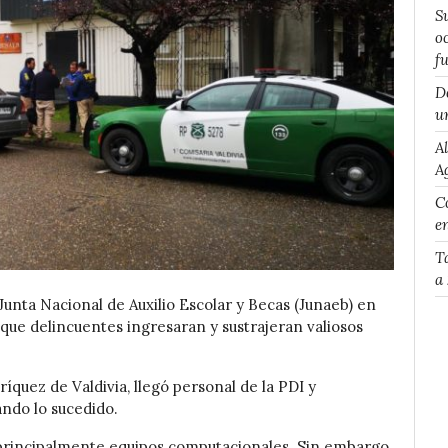
S
o
f
D
u
A
A
Co
e
T
a
unta Nacional de Auxilio Escolar y Becas (Junaeb) en
 que delincuentes ingresaran y sustrajeran valiosos
íquez de Valdivia, llegó personal de la PDI y
ando lo sucedido.
 principalmente equipos computacionales. Sin embargo,