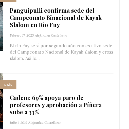
Panguipulli confirma sede del
Campeonato Binacional de Kayak
Slalom en Río Fuy
Febrero 17, 2023
Alejandra Castellano
El río Fuy será por segundo año consecutivo sede
del Campeonato Nacional de Kayak slalom y cross
slalom. Así lo...
PAÍS
Cadem: 69% apoya paro de
profesores y aprobación a Píñera
sube a 33%
Julio 1, 2019
Alejandra Castellano