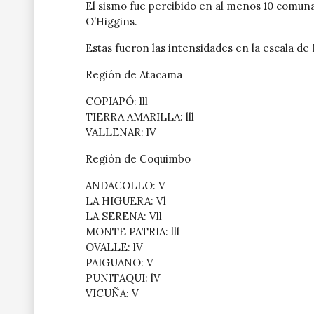
El sismo fue percibido en al menos 10 comun
O’Higgins.
Estas fueron las intensidades en la escala de 
Región de Atacama
COPIAPÓ: lll
TIERRA AMARILLA: lll
VALLENAR: lV
Región de Coquimbo
ANDACOLLO: V
LA HIGUERA: Vl
LA SERENA: Vll
MONTE PATRIA: lll
OVALLE: lV
PAIGUANO: V
PUNITAQUI: lV
VICUÑA: V