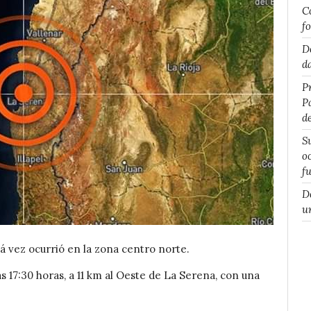
C
f
D
d
P
P
d
S
o
f
D
u
tá vez ocurrió en la zona centro norte.
s 17:30 horas, a 11 km al Oeste de La Serena, con una