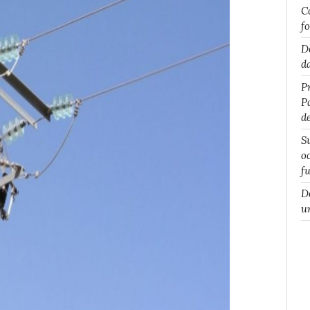
C
f
D
d
P
P
d
S
o
f
D
u