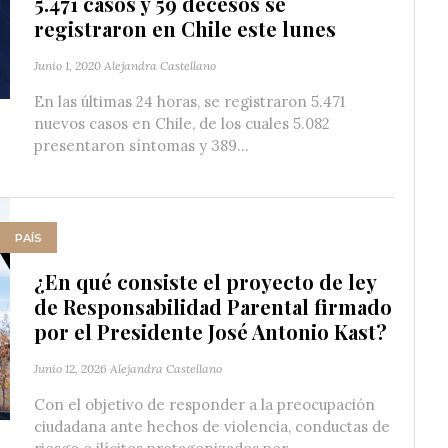
5.471 casos y 59 decesos se
registraron en Chile este lunes
Junio 1, 2020
Alejandra Castellano
En las últimas 24 horas, se registraron 5.471
nuevos casos en Chile, de los cuales 5.082
presentaron síntomas y 389...
PAÍS
¿En qué consiste el proyecto de ley
de Responsabilidad Parental firmado
por el Presidente José Antonio Kast?
Junio 12, 2026
Alejandra Castellano
Con el objetivo de responder a la preocupación
ciudadana ante hechos de violencia, conductas de