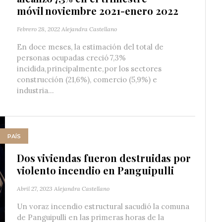
móvil noviembre 2021-enero 2022
Febrero 28, 2022
Alejandra Castellano
En doce meses, la estimación del total de
personas ocupadas creció 7,3%
incidida, principalmente, por los sectores
construcción (21,6%), comercio (5,9%) e
industria...
PAÍS
Dos viviendas fueron destruidas por
violento incendio en Panguipulli
Abril 27, 2023
Alejandra Castellano
Un voraz incendio estructural sacudió la comuna
de Panguipulli en las primeras horas de la