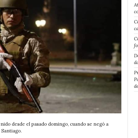
A
c
C
c
C
f
D
d
P
P
d
enido desde el pasado domingo, cuando se negó a
 Santiago.