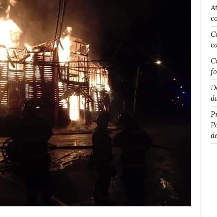
A
c
C
c
C
f
D
d
P
P
d