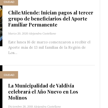
CIUDAD
ChileAtiende: Inician pagos al tercer
grupo de beneficiarios del Aporte
Familiar Permanente
Marzo 20, 2020
Alejandra Castellano
Este lunes 16 de marzo comenzaron a recibir el
Aporte más de 13 mil familias de la Región de
Los...
CIUDAD
La Municipalidad de Valdivia
celebrará el Año Nuevo en Los
Molinos
Diciembre 26, 2018
Alejandra Castellano