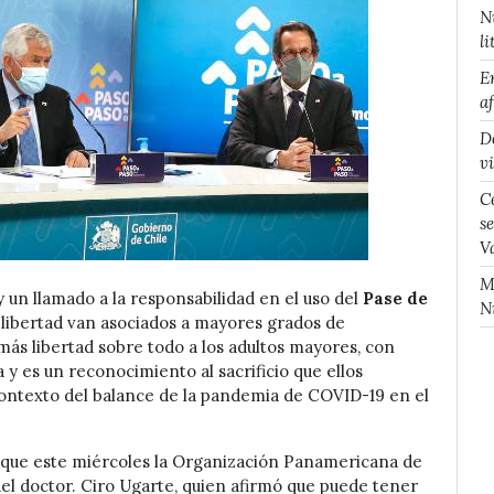
N
li
E
a
D
v
C
s
V
M
y un llamado a la responsabilidad en el uso del
Pase de
N
 libertad van asociados a mayores grados de
más libertad sobre todo a los adultos mayores, con
y es un reconocimiento al sacrificio que ellos
l contexto del balance de la pandemia de COVID-19 en el
mó que este miércoles la Organización Panamericana de
 del doctor. Ciro Ugarte, quien afirmó que puede tener