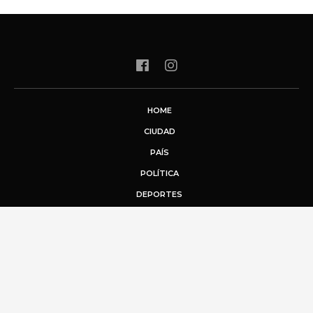
HOME
CIUDAD
PAÍS
POLÍTICA
DEPORTES
ENTRETENCIÓN
PUBLICIDAD
© Todos los derechos reservados a mivaldivia.cl