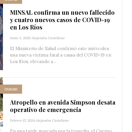
MINSAL confirma un nuevo fallecido
y cuatro nuevos casos de COVID-19
en Los Ríos
Junio 3, 2020
Alejandra Castellano
El Ministerio de Salud confirmó este miércoles
una nueva víctima fatal a causa del COVID-19 en
Los Ríos, elevando a...
CIUDAD
Atropello en avenida Simpson desata
operativo de emergencia
Febrero 15, 2024
Alejandra Castellano
En una tarde marcada por la tragedia, el Cuerpo