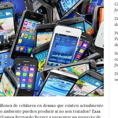
C
f
D
d
P
P
d
S
o
f
D
u
millones de celulares en desuso que existen actualmente
io ambiente pueden producir si no son tratados? Esas
leVamos Bernardo Berger a presentar un proyecto de