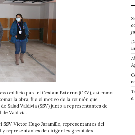
S
o
f
D
u
A
A
Co
e
T
uevo edificio para el Cesfam Externo (CEV), así como
a
tomar la obra, fue el motivo de la reunión que
 de Salud Valdivia (SSV) junto a representantes de
 de Valdivia.
del SSV, Víctor Hugo Jaramillo, representantes del
d y representantes de dirigentes gremiales