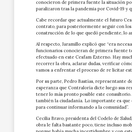
conocieron de primera fuente la situación por
paralizaron tras la pandemia por Covid-19 y q
Cabe recordar que actualmente el futuro Ces
contrato, para posteriormente seguir con los
construcción de lo que quedó pendiente, lo a
Al respecto, Jaramillo explicó que “era nece
funcionarios conocieran de primera fuente to
efectuado en este Cesfam Externo. Hay much
recorrer la obra, aclarar dudas, verificar c
vamos a enfrentar el proceso de re licitar est
Por su parte, Pedro Bastías, representante de
esperanza que Contraloría dicte luego sus res
tener lo más pronto posible este consultorio
también la ciudadanía. Lo importante es que 
para continuar informando a la comunidad”.
Cecilia Bravo, presidenta del Codelo de Salud,
obra le falta bastante poco, tiene incluso mob
porque había mucha incertidumbre y con esto