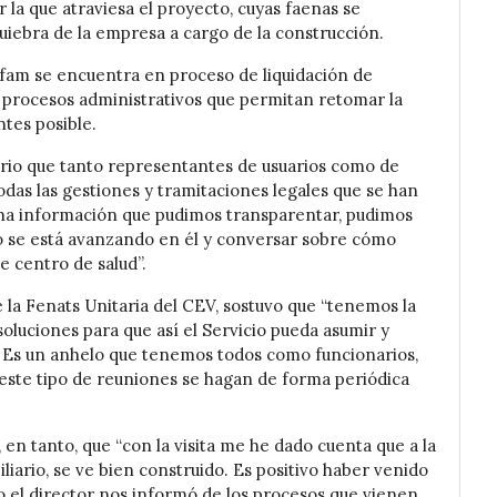
 la que atraviesa el proyecto, cuyas faenas se
uiebra de la empresa a cargo de la construcción.
fam se encuentra en proceso de liquidación de
 procesos administrativos que permitan retomar la
ntes posible.
sario que tanto representantes de usuarios como de
das las gestiones y tramitaciones legales que se han
a información que pudimos transparentar, pudimos
ómo se está avanzando en él y conversar sobre cómo
e centro de salud”.
 la Fenats Unitaria del CEV, sostuvo que “tenemos la
oluciones para que así el Servicio pueda asumir y
. Es un anhelo que tenemos todos como funcionarios,
este tipo de reuniones se hagan de forma periódica
 en tanto, que “con la visita me he dado cuenta que a la
iliario, se ve bien construido. Es positivo haber venido
 el director nos informó de los procesos que vienen,