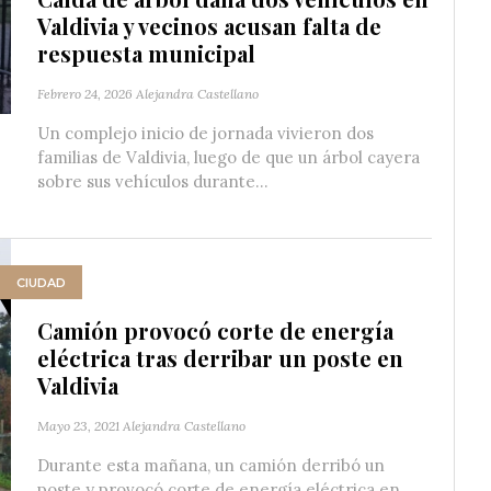
Valdivia y vecinos acusan falta de
respuesta municipal
Febrero 24, 2026
Alejandra Castellano
Un complejo inicio de jornada vivieron dos
familias de Valdivia, luego de que un árbol cayera
sobre sus vehículos durante...
CIUDAD
Camión provocó corte de energía
eléctrica tras derribar un poste en
Valdivia
Mayo 23, 2021
Alejandra Castellano
Durante esta mañana, un camión derribó un
poste y provocó corte de energía eléctrica en