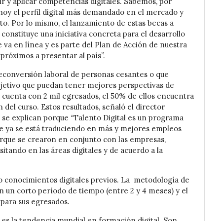
ir y aplicar competencias digitales. Sabemos, por
 hoy el perfil digital más demandado en el mercado y
o. Por lo mismo, el lanzamiento de estas becas a
constituye una iniciativa concreta para el desarrollo
 va en línea y es parte del Plan de Acción de nuestra
 próximos a presentar al país”.
 reconversión laboral de personas cesantes o que
jetivo que puedan tener mejores perspectivas de
 cuenta con 2 mil egresados, el 50% de ellos encuentra
 del curso. Estos resultados, señaló el director
, se explican porque “Talento Digital es un programa
que ya se está traduciendo en más y mejores empleos
orque se crearon en conjunto con las empresas,
itando en las áreas digitales y de acuerdo a la
o conocimientos digitales previos. La metodología de
 un corto período de tiempo (entre 2 y 4 meses) y el
para sus egresados.
s la tendencia mundial en formación digital. Son