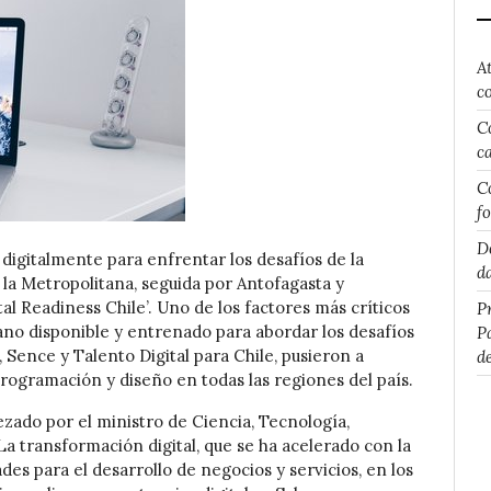
A
c
C
c
C
f
D
digitalmente para enfrentar los desafíos de la
d
 la Metropolitana, seguida por Antofagasta y
tal Readiness Chile’. Uno de los factores más críticos
P
mano disponible y entrenado para abordar los desafíos
P
 Sence y Talento Digital para Chile, pusieron a
d
programación y diseño en todas las regiones del país.
ezado por el ministro de Ciencia, Tecnología,
 transformación digital, que se ha acelerado con la
es para el desarrollo de negocios y servicios, en los