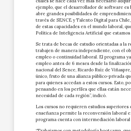
cuales se hace cada vez más necesario adquir
ejemplo, que el desarrollador de software es
abre grandes posibilidades de emprendimient
través de SENCE y Talento Digital para Chile, 
de estas capacidades en el mundo laboral, que
Política de Inteligencia Artificial que estamos
Se trata de becas de estudio orientadas a la
trabajen de manera independiente, con el ob
empleo o continuidad laboral. El programa ya
empleo antes de 6 meses desde la finalización
nacional del Sence, Ricardo Ruíz de Viñaspre
único, fruto de una alianza público-privada 
para quienes accedan a estos cursos. Esto, p
pensando en los perfiles que ellas están neces
necesidad de cada región”, indicó.
Los cursos no requieren estudios superiores 
enseñanza permite la reconversión laboral en
programa cuenta con intermediación laboral 
“Trabajamos con metodología bootcamp, que e