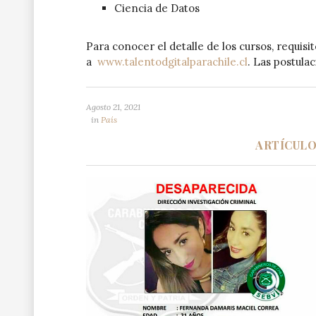
Ciencia de Datos
Para conocer el detalle de los cursos, requisi
a
www.talentodgitalparachile.cl
. Las postula
Agosto 21, 2021
in
País
ARTÍCUL