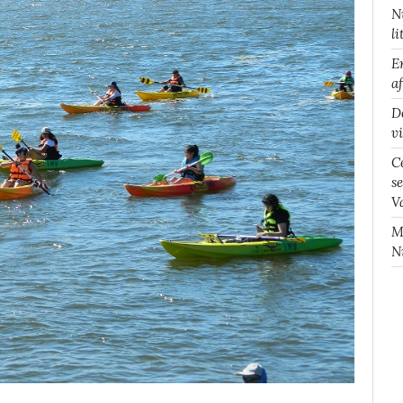
N
li
E
a
D
v
C
s
V
M
N